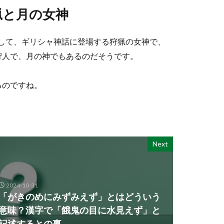
狩猟と月の女神
記述して、ギリシャ神話に登場する狩猟の女神で、
狩人で、月の神でもあるのだそうです。
るのですね。
Next
2024-10-31
「がきのめにみずみえず」とはどういう
意味？漢字で「餓鬼の目に水見えず」と
記述するとの事。