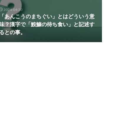
2024-04-30
「あんこうのまちぐい」とはどういう意
味？漢字で「鮟鱇の待ち食い」と記述す
るとの事。